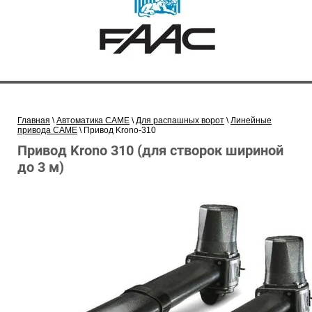
Главная
\
Автоматика CAME
\
Для распашных ворот
\
Линейные
привода CAME
\ Привод Krono-310
Привод Krono 310 (для створок шириной
до 3 м)