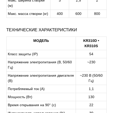
Макс. ширина створки
3
2,5
2
(м)
Макс. масса створки (кг)
400
600
800
ТЕХНИЧЕСКИЕ ХАРАКТЕРИСТИКИ
МОДЕЛЬ
KR310D •
KR310S
Класс защиты (IP)
54
Напряжение электропитания (В, 50/60
~230
Гц)
Напряжение электропитания двигателя
~230 В (50/60
(В)
Гц)
Потребляемый ток (A)
1,1
Мощность (Вт)
130
Время открывания на 90° (с)
22
Интенсивность использования (%)
30